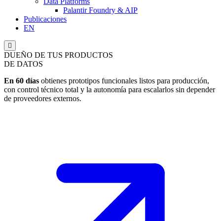
Data Platforms
Palantir Foundry & AIP
Publicaciones
EN
Menú
conmutador
DUEÑO DE
TUS PRODUCTOS
hamburguesa
DE DATOS
En 60 días
obtienes prototipos funcionales listos para producción,
con control técnico total y la autonomía para escalarlos sin depender
de proveedores externos.