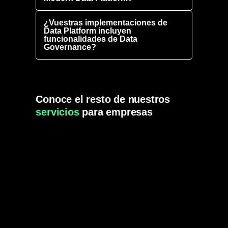
¿Vuestras implementaciones de
Data Platform incluyen
funcionalidades de Data
Governance?
Conoce el resto de nuestros
servicios
para empresas
Gobierno del Dato
Transforma el caos de tus datos en un sistema fiable,
escalable y preparado para IA. Sin gobernanza, no hay
resultados.