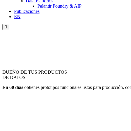
Data Platforms
Palantir Foundry & AIP
Publicaciones
EN
Menú
conmutador
hamburguesa
DUEÑO DE
TUS PRODUCTOS
DE DATOS
En 60 días
obtienes prototipos funcionales listos para producción, con